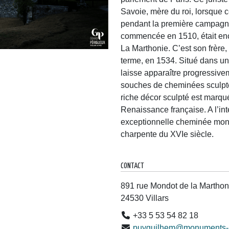
Savoie, mère du roi, lorsque c
pendant la première campagne 
commencée en 1510, était en
La Marthonie. C’est son frère
terme, en 1534. Situé dans un
laisse apparaître progressivem
souches de cheminées sculpté
riche décor sculpté est marqué 
Renaissance française. A l’in
exceptionnelle cheminée montr
charpente du XVIe siècle.
CONTACT
891 rue Mondot de la Marthon
24530 Villars
+33 5 53 54 82 18
puyguilhem@monuments-n