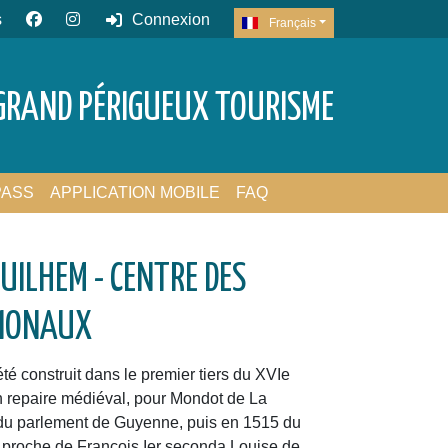
s
Connexion
Français
GRAND PÉRIGUEUX TOURISME
PASS
APPLICATION MOBILE
FAQ
UILHEM - CENTRE DES
IONAUX
é construit dans le premier tiers du XVIe
n repaire médiéval, pour Mondot de La
 du parlement de Guyenne, puis en 1515 du
e proche de François Ier seconda Louise de